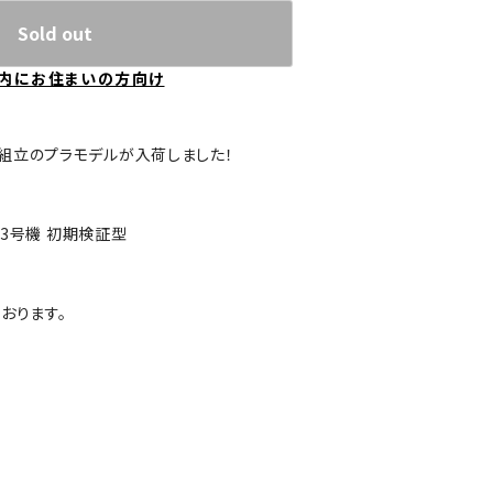
Sold out
内にお住まいの方向け
組立のプラモデルが入荷しました！
ダム3号機 初期検証型
おります。