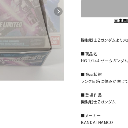
日本国
機動戦士Zガンダムより未
■商品名
HG 1/144 ゼータガン
■商品状態
ランクB 箱に傷みが生じて
■登場作品
機動戦士Zガンダム
■メーカー
BANDAI NAMCO