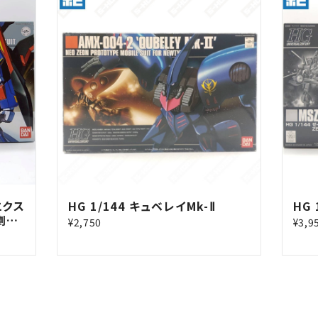
エクス
HG 1/144 キュベレイMk-Ⅱ
HG
劇場
¥2,750
¥3,9