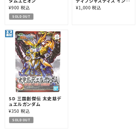
ダムエピオン
ティブジャスティス インフ
ィニットドラゴン
¥900 税込
¥1,000 税込
SOLD OUT
SD 三国創傑伝 太史慈デ
ュエルガンダム
¥350 税込
SOLD OUT