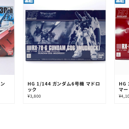
ョン
HG 1/144 ガンダム6号機 マドロ
HG
ック
マー
¥3,800
¥4,1