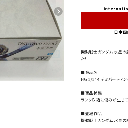
Internatio
日本国
機動戦士ガンダム 水星の
た！
■商品名
HG 1/144 デミバーディン
■商品状態
ランクB 箱に傷みが生じて
■登場作品
機動戦士ガンダム 水星の