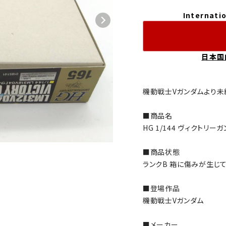
Internatio
日本国
機動戦士Vガンダムより未
■商品名
HG 1/144 ヴィクトリー
■商品状態
ランクB 箱に傷みが生じて
■登場作品
機動戦士Vガンダム
■メーカー