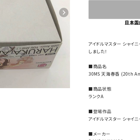
日本国
アイドルマスター シャイ
しました！
■商品名
30MS 天海春香 (20th Ann
■商品状態
ランクA
■登場作品
アイドルマスター シャイ
■メーカー