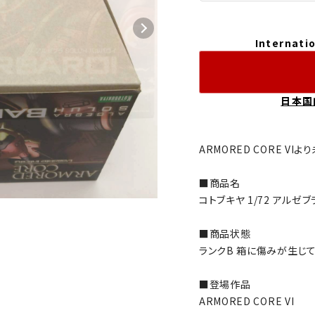
Internatio
日本国
ARMORED CORE V
■商品名
コトブキヤ 1/72 アルゼブ
■商品状態
ランクB 箱に傷みが生じて
■登場作品
ARMORED CORE VI