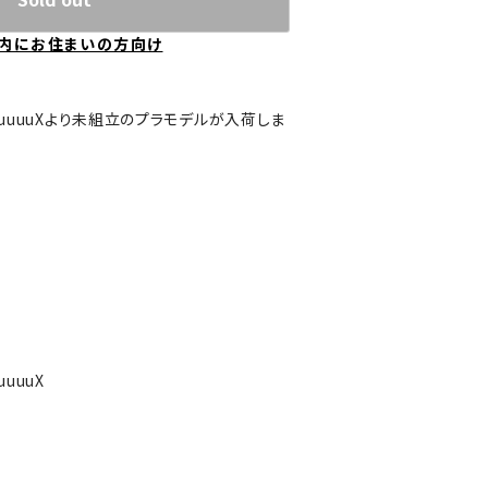
内にお住まいの方向け
uuuuuuXより未組立のプラモデルが入荷しま
uuuX