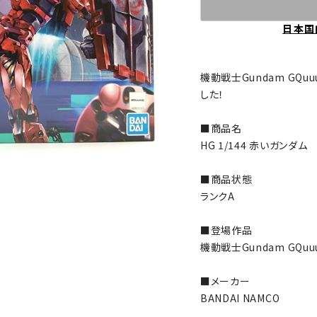
日本国
機動戦士Gundam GQ
した！
■商品名
HG 1/144 赤いガンダム
■商品状態
ランクA
■登場作品
機動戦士Gundam GQuuu
■メーカー
BANDAI NAMCO