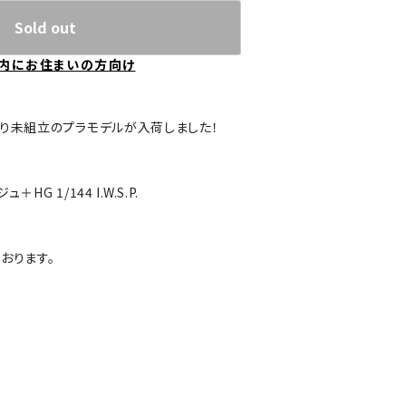
Sold out
内にお住まいの方向け
より未組立のプラモデルが入荷しました！
＋HG 1/144 I.W.S.P.
おります。